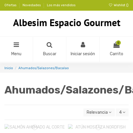
Ofertas
Novedades
Los más vendidos
Wishlist (
)
0
Menu
Buscar
Iniciar sesión
Carrito
Inicio
Ahumados/Salazones/Bacalao
Ahumados/Salazones/B
Relevancia
4